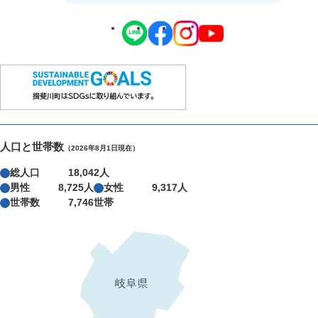
人口と世帯数
（2026年8月1日現在）
総人口
18,042人
男性
8,725人
女性
9,317人
世帯数
7,746世帯