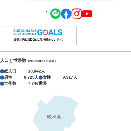
人口と世帯数
（2026年8月1日現在）
総人口
18,042人
男性
8,725人
女性
9,317人
世帯数
7,746世帯