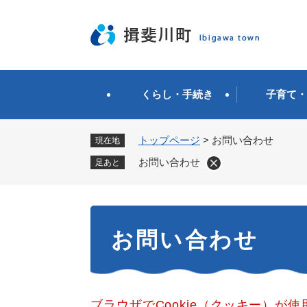
ペ
ー
ジ
の
先
頭
くらし・手続き
子育て・
で
す
。
トップページ
>
お問い合わせ
現在地
お問い合わせ
足あと
本
お問い合わせ
文
ブラウザでCookie（クッキー）が