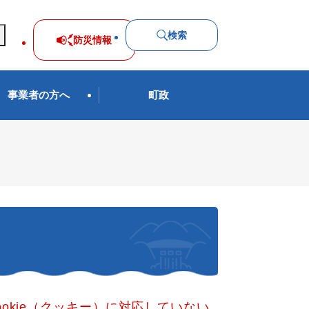
検索
防災
情報
事業者の方へ
町政
okie（クッキー）に対応していない