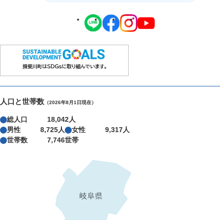
人口と世帯数
（2026年8月1日現在）
総人口
18,042人
男性
8,725人
女性
9,317人
世帯数
7,746世帯