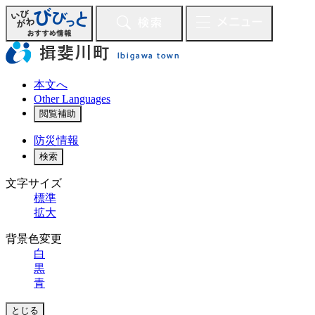
ペ
ー
ジ
の
先
本文へ
頭
Other Languages
で
閲覧補助
す。
防災
情報
検索
文字サイズ
標準
拡大
背景色変更
白
黒
青
とじる