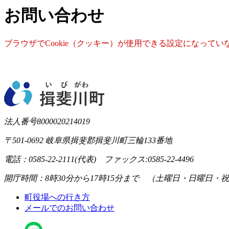
文
お問い合わせ
ブラウザでCookie（クッキー）が使用できる設定になって
法人番号8000020214019
〒501-0692 岐阜県揖斐郡揖斐川町三輪133番地
電話：0585-22-2111(代表) ファックス:0585-22-4496
開庁時間：8時30分から17時15分まで （土曜日・日曜日・
町役場への行き方
メールでのお問い合わせ