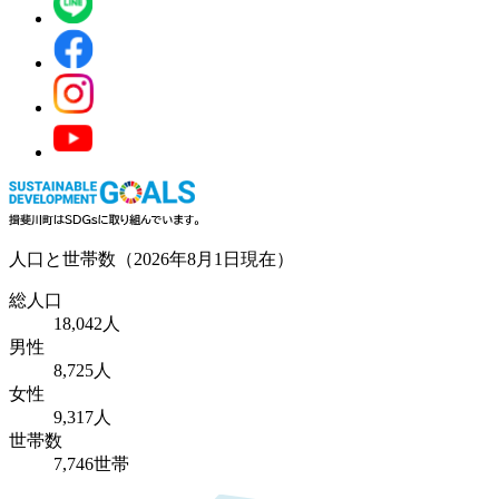
人口と世帯数
（2026年8月1日現在）
総人口
18,042人
男性
8,725人
女性
9,317人
世帯数
7,746世帯