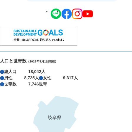
人口と世帯数
（2026年8月1日現在）
総人口
18,042人
男性
8,725人
女性
9,317人
世帯数
7,746世帯