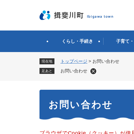
ペ
ー
ジ
の
先
頭
くらし・手続き
子育て・
で
す
。
トップページ
>
お問い合わせ
現在地
お問い合わせ
足あと
本
お問い合わせ
文
ブラウザでCookie（クッキー）が