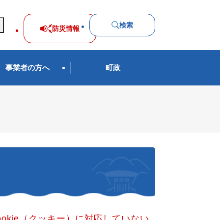
検索
防災
情報
事業者の方へ
町政
okie（クッキー）に対応していない