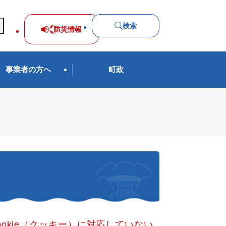
検索
防災
情報
事業者の方へ
町政
okie（クッキー）に対応していない