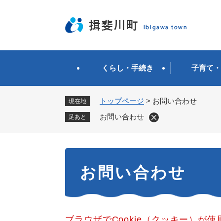
ペ
ー
ジ
の
先
頭
くらし・手続き
子育て・
で
す
。
トップページ
>
お問い合わせ
現在地
お問い合わせ
足あと
本
お問い合わせ
文
ブラウザでCookie（クッキー）が