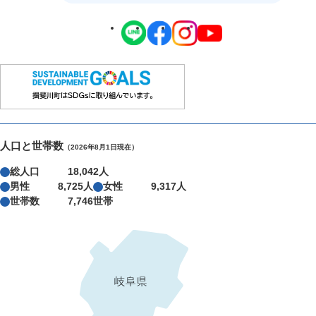
人口と世帯数
（2026年8月1日現在）
総人口
18,042人
男性
8,725人
女性
9,317人
世帯数
7,746世帯