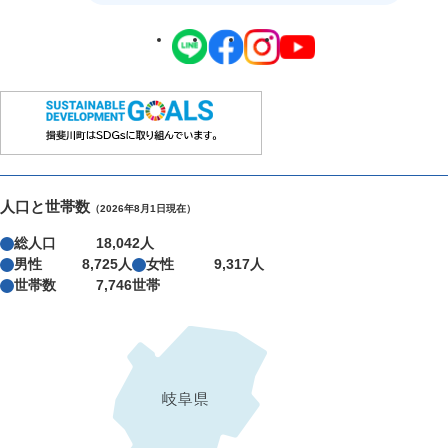
人口と世帯数
（2026年8月1日現在）
総人口
18,042人
男性
8,725人
女性
9,317人
世帯数
7,746世帯