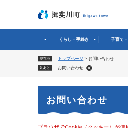
ペ
ー
ジ
の
先
頭
くらし・手続き
子育て・
で
す
。
トップページ
>
お問い合わせ
現在地
お問い合わせ
足あと
本
お問い合わせ
文
ブラウザでCookie（クッキー）が