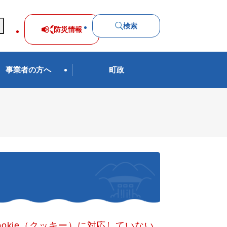
検索
防災
情報
事業者の方へ
町政
okie（クッキー）に対応していない