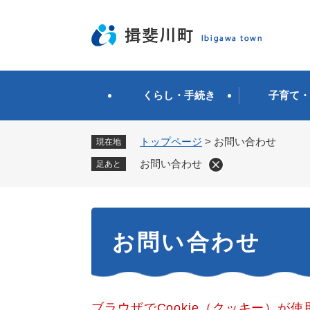
ペ
ー
ジ
の
先
頭
くらし・手続き
子育て・
で
す
。
トップページ
>
お問い合わせ
現在地
お問い合わせ
足あと
本
お問い合わせ
文
ブラウザでCookie（クッキー）が