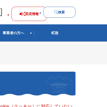
検索
防災
情報
事業者の方へ
町政
okie（クッキー）に対応していない