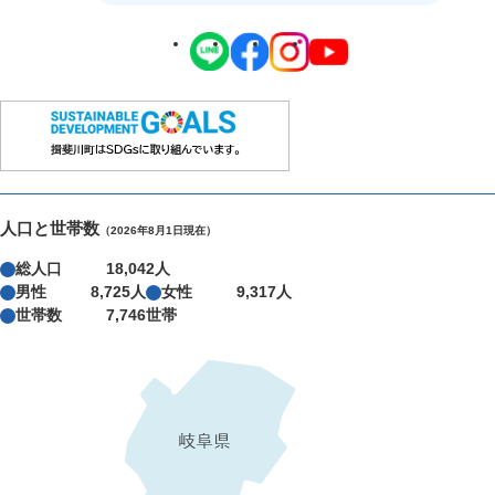
人口と世帯数
（2026年8月1日現在）
総人口
18,042人
男性
8,725人
女性
9,317人
世帯数
7,746世帯