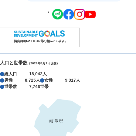
人口と世帯数
（2026年8月1日現在）
総人口
18,042人
男性
8,725人
女性
9,317人
世帯数
7,746世帯