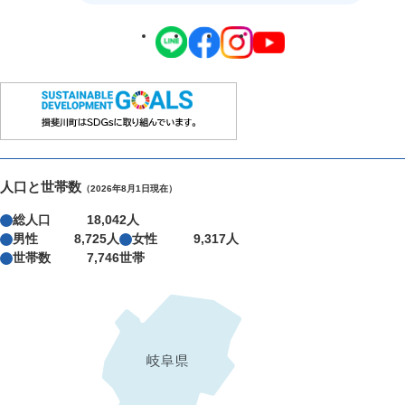
人口と世帯数
（2026年8月1日現在）
総人口
18,042人
男性
8,725人
女性
9,317人
世帯数
7,746世帯