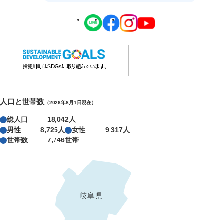
人口と世帯数
（2026年8月1日現在）
総人口
18,042人
男性
8,725人
女性
9,317人
世帯数
7,746世帯