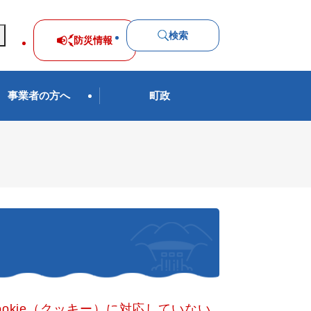
検索
防災
情報
事業者の方へ
町政
okie（クッキー）に対応していない