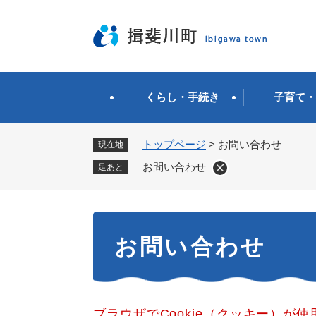
ペ
ー
ジ
の
先
頭
くらし・手続き
子育て・
で
す
。
トップページ
>
お問い合わせ
現在地
お問い合わせ
足あと
本
お問い合わせ
文
ブラウザでCookie（クッキー）が