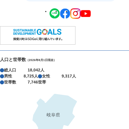
人口と世帯数
（2026年8月1日現在）
総人口
18,042人
男性
8,725人
女性
9,317人
世帯数
7,746世帯