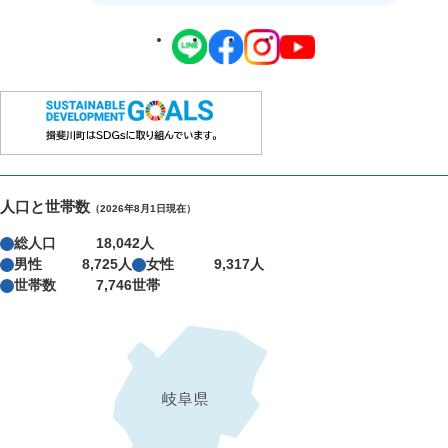
人口と世帯数
（2026年8月1日現在）
総人口
18,042人
男性
8,725人
女性
9,317人
世帯数
7,746世帯