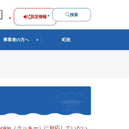
検索
防災
情報
事業者の方へ
町政
okie（クッキー）に対応していない