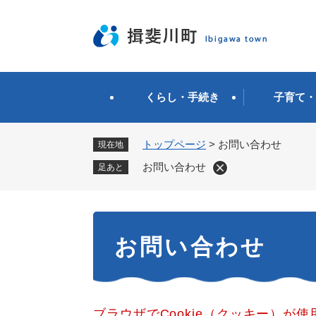
ペ
ー
ジ
の
先
頭
くらし・手続き
子育て・
で
す
。
トップページ
>
お問い合わせ
現在地
お問い合わせ
足あと
本
お問い合わせ
文
ブラウザでCookie（クッキー）が