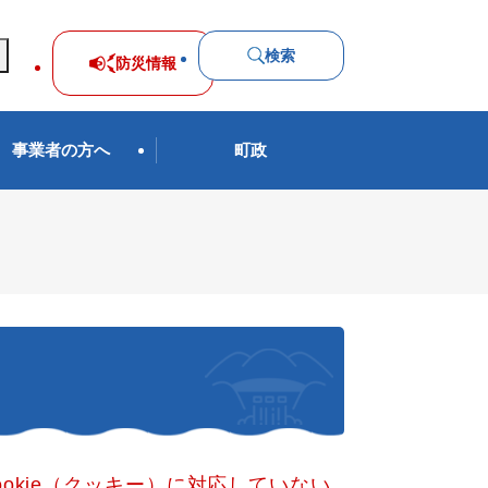
検索
防災
情報
事業者の方へ
町政
okie（クッキー）に対応していない