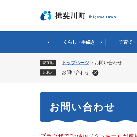
ペ
ー
ジ
の
先
頭
くらし・手続き
子育て・
で
す
。
トップページ
>
お問い合わせ
現在地
お問い合わせ
足あと
本
お問い合わせ
文
ブラウザでCookie（クッキー）が