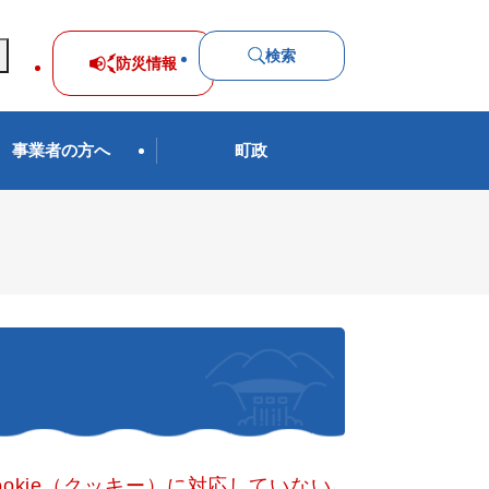
検索
防災
情報
事業者の方へ
町政
okie（クッキー）に対応していない