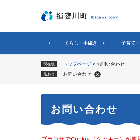
ペ
ー
ジ
の
先
頭
くらし・手続き
子育て・
で
す
。
トップページ
>
お問い合わせ
現在地
お問い合わせ
足あと
本
お問い合わせ
文
ブラウザでCookie（クッキー）が