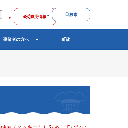
検索
防災
情報
事業者の方へ
町政
okie（クッキー）に対応していない