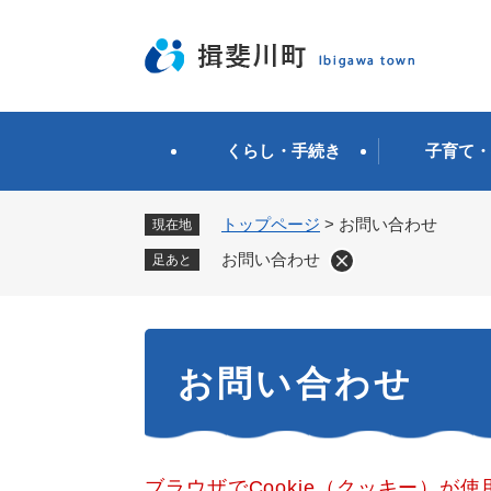
ペ
ー
ジ
の
先
頭
くらし・手続き
子育て・
で
す
。
トップページ
>
お問い合わせ
現在地
お問い合わせ
足あと
本
お問い合わせ
文
ブラウザでCookie（クッキー）が