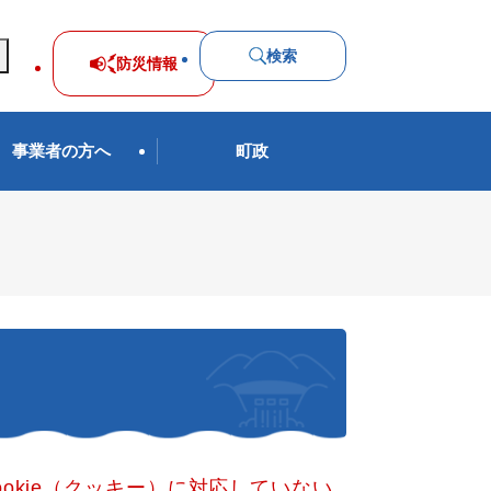
検索
防災
情報
事業者の方へ
町政
okie（クッキー）に対応していない