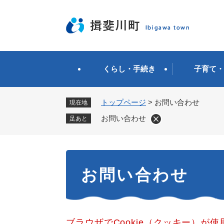
ペ
ー
ジ
の
先
頭
くらし・手続き
子育て・
で
す
。
トップページ
>
お問い合わせ
現在地
お問い合わせ
足あと
本
お問い合わせ
文
ブラウザでCookie（クッキー）が