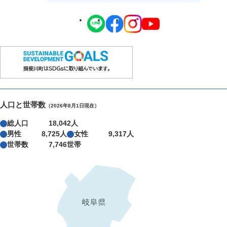
人口と世帯数
（2026年8月1日現在）
総人口
18,042人
男性
8,725人
女性
9,317人
世帯数
7,746世帯