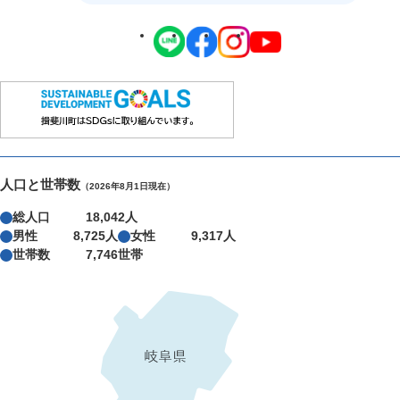
人口と世帯数
（2026年8月1日現在）
総人口
18,042人
男性
8,725人
女性
9,317人
世帯数
7,746世帯