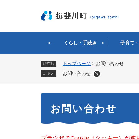
ペ
ー
ジ
の
先
頭
くらし・手続き
子育て・
で
す
。
トップページ
>
お問い合わせ
現在地
お問い合わせ
足あと
本
お問い合わせ
文
ブラウザでCookie（クッキー）が