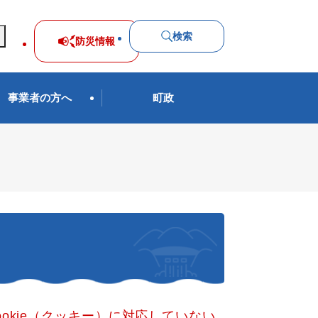
検索
防災
情報
事業者の方へ
町政
okie（クッキー）に対応していない