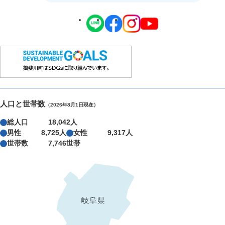
人口と世帯数
（2026年8月1日現在）
総人口
18,042人
男性
8,725人
女性
9,317人
世帯数
7,746世帯