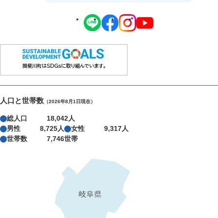
人口と世帯数
（2026年8月1日現在）
総人口
18,042人
男性
8,725人
女性
9,317人
世帯数
7,746世帯