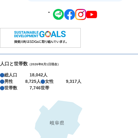
人口と世帯数
（2026年8月1日現在）
総人口
18,042人
男性
8,725人
女性
9,317人
世帯数
7,746世帯