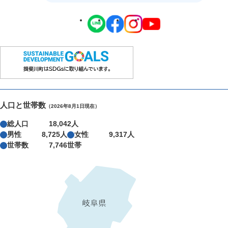
人口と世帯数
（2026年8月1日現在）
総人口
18,042人
男性
8,725人
女性
9,317人
世帯数
7,746世帯