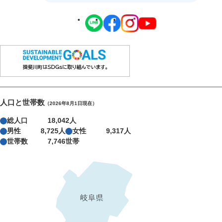
人口と世帯数
（2026年8月1日現在）
総人口
18,042人
男性
8,725人
女性
9,317人
世帯数
7,746世帯