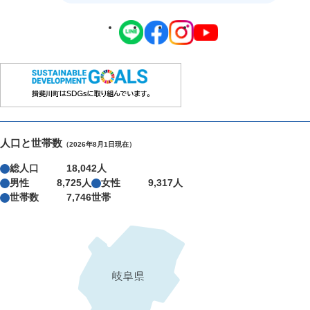
人口と世帯数
（2026年8月1日現在）
総人口
18,042人
男性
8,725人
女性
9,317人
世帯数
7,746世帯