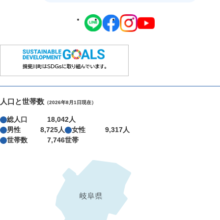
人口と世帯数
（2026年8月1日現在）
総人口
18,042人
男性
8,725人
女性
9,317人
世帯数
7,746世帯