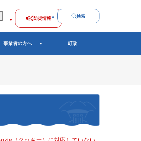
検索
防災
情報
事業者の方へ
町政
okie（クッキー）に対応していない