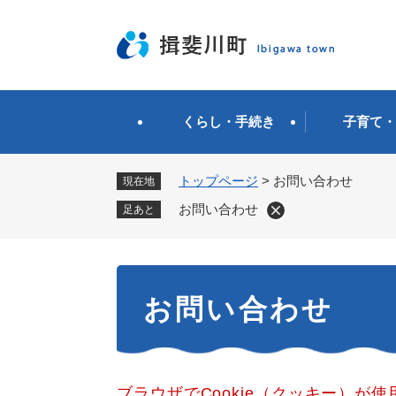
ペ
ー
ジ
の
先
頭
くらし・手続き
子育て・
で
す
。
トップページ
>
お問い合わせ
現在地
お問い合わせ
足あと
本
お問い合わせ
文
ブラウザでCookie（クッキー）が