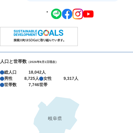
人口と世帯数
（2026年8月1日現在）
総人口
18,042人
男性
8,725人
女性
9,317人
世帯数
7,746世帯