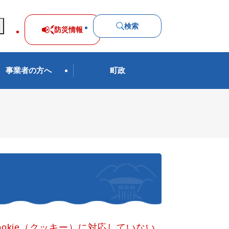
検索
防災
情報
事業者の方へ
町政
okie（クッキー）に対応していない