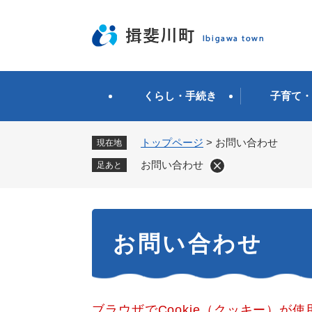
ペ
ー
ジ
の
先
頭
くらし・手続き
子育て・
で
す
。
トップページ
>
お問い合わせ
現在地
お問い合わせ
足あと
本
お問い合わせ
文
ブラウザでCookie（クッキー）が