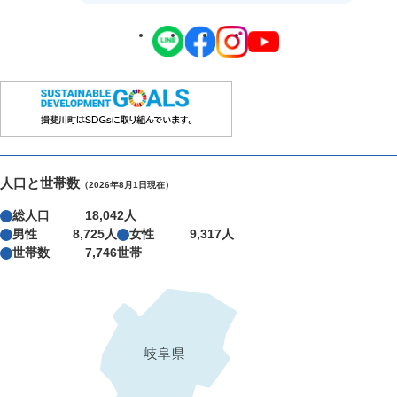
人口と世帯数
（2026年8月1日現在）
総人口
18,042人
男性
8,725人
女性
9,317人
世帯数
7,746世帯