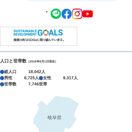
人口と世帯数
（2026年8月1日現在）
総人口
18,042人
男性
8,725人
女性
9,317人
世帯数
7,746世帯