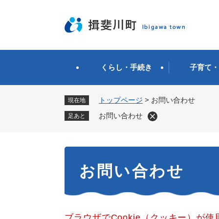
ペ
ー
ジ
の
先
頭
くらし・手続き
子育て・
で
す
。
トップページ
>
お問い合わせ
現在地
お問い合わせ
足あと
本
お問い合わせ
文
ブラウザでCookie（クッキー）が