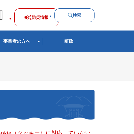
検索
防災
情報
事業者の方へ
町政
okie（クッキー）に対応していない