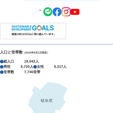
人口と世帯数
（2026年8月1日現在）
総人口
18,042人
男性
8,725人
女性
9,317人
世帯数
7,746世帯