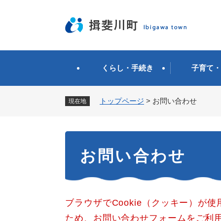
ペ
ー
ジ
の
先
頭
くらし・手続き
子育て・
で
す
。
トップページ
>
お問い合わせ
現在地
本
お問い合わせ
文
ブラウザでCookie（クッキー）が
ため、お問い合わせフォームをご利