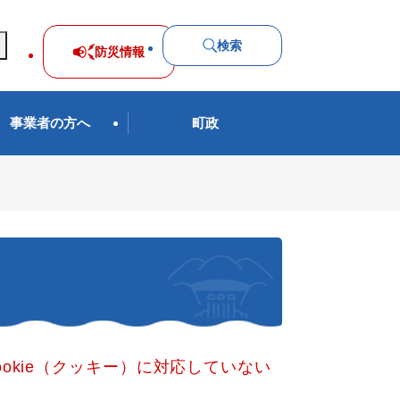
検索
防災
情報
事業者の方へ
町政
okie（クッキー）に対応していない