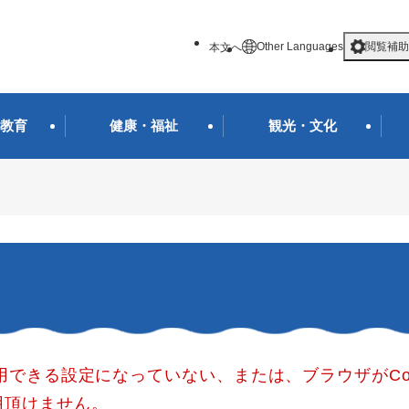
メニューを飛ばして本文へ
Other Languages
閲覧補助
本文へ
教育
健康・福祉
観光・文化
使用できる設定になっていない、または、ブラウザがCo
用頂けません。