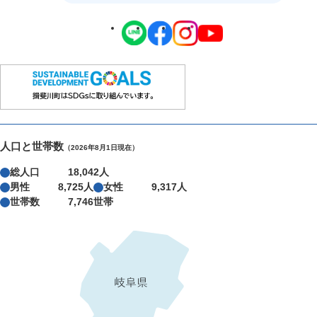
人口と世帯数
（2026年8月1日現在）
総人口
18,042人
男性
8,725人
女性
9,317人
世帯数
7,746世帯