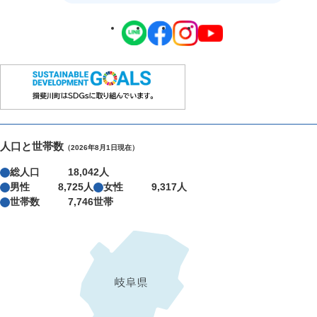
人口と世帯数
（2026年8月1日現在）
総人口
18,042人
男性
8,725人
女性
9,317人
世帯数
7,746世帯