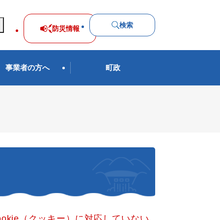
検索
防災
情報
事業者の方へ
町政
okie（クッキー）に対応していない