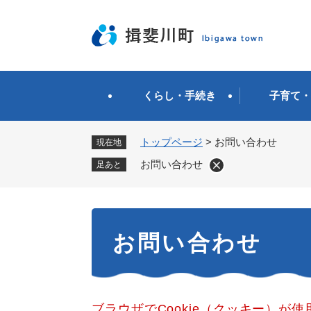
ペ
ー
ジ
の
先
頭
くらし・手続き
子育て・
で
す
。
トップページ
>
お問い合わせ
現在地
お問い合わせ
足あと
本
お問い合わせ
文
ブラウザでCookie（クッキー）が