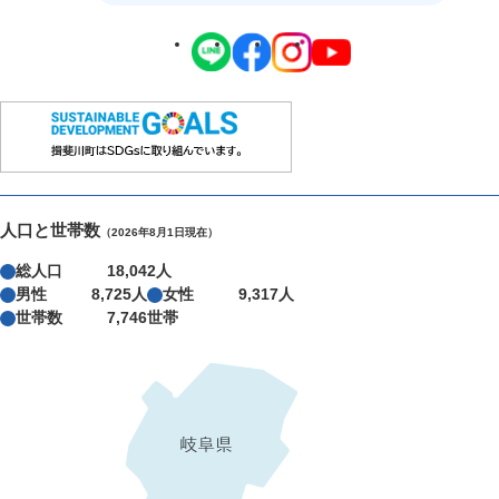
人口と世帯数
（2026年8月1日現在）
総人口
18,042人
男性
8,725人
女性
9,317人
世帯数
7,746世帯