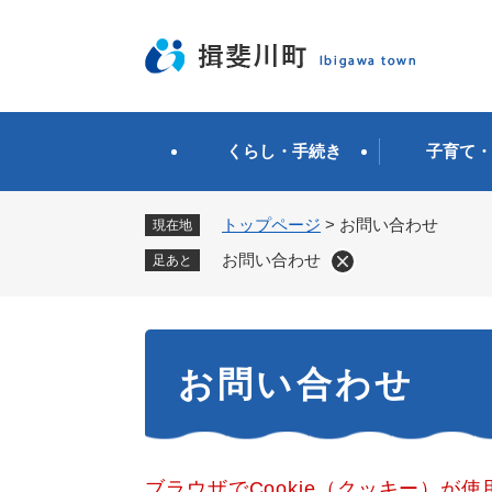
ペ
ー
ジ
の
先
頭
くらし・手続き
子育て・
で
す
。
トップページ
>
お問い合わせ
現在地
お問い合わせ
足あと
本
お問い合わせ
文
ブラウザでCookie（クッキー）が