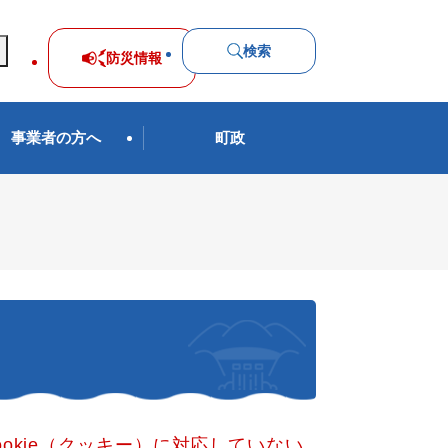
検索
防災
情報
事業者の方へ
町政
okie（クッキー）に対応していない