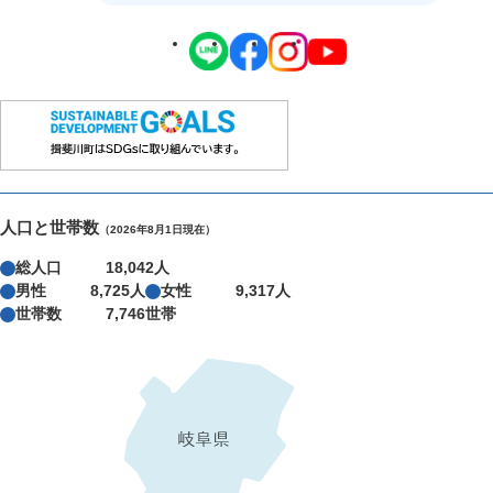
人口と世帯数
（2026年8月1日現在）
総人口
18,042人
男性
8,725人
女性
9,317人
世帯数
7,746世帯