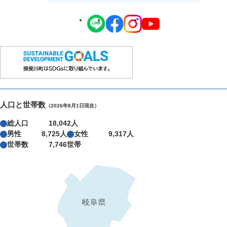
人口と世帯数
（2026年8月1日現在）
総人口
18,042人
男性
8,725人
女性
9,317人
世帯数
7,746世帯