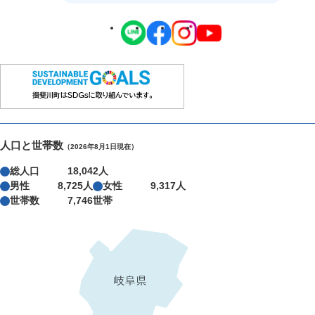
人口と世帯数
（2026年8月1日現在）
総人口
18,042人
男性
8,725人
女性
9,317人
世帯数
7,746世帯